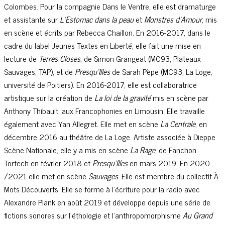
Colombes. Pour la compagnie Dans le Ventre, elle est dramaturge
et assistante sur
L’Estomac dans la peau
et
Monstres d’Amour
, mis
en scène et écrits par Rebecca Chaillon. En 2016-2017, dans le
cadre du label Jeunes Textes en Liberté, elle fait une mise en
lecture de
Terres Closes
, de Simon Grangeat (MC93, Plateaux
Sauvages, TAP), et de
Presqu’Illes
de Sarah Pèpe (MC93, La Loge,
université de Poitiers). En 2016-2017, elle est collaboratrice
artistique sur la création de
La loi de la gravité
mis en scène par
Anthony Thibault, aux Francophonies en Limousin. Elle travaille
également avec Yan Allegret. Elle met en scène
La Centrale
, en
décembre 2016 au théâtre de La Loge. Artiste associée à Dieppe
Scène Nationale, elle y a mis en scène
La Rage
, de Fanchon
Tortech en février 2018 et
Presqu’Illes
en mars 2019. En 2020
/2021 elle met en scène
Sauvages.
Elle est membre du collectif À
Mots Découverts. Elle se forme à l’écriture pour la radio avec
Alexandre Plank en août 2019 et développe depuis une série de
fictions sonores sur l’éthologie et l’anthropomorphisme
Au Grand